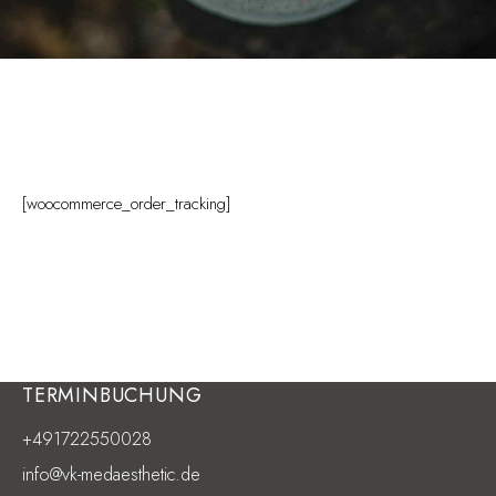
[woocommerce_order_tracking]
TERMINBUCHUNG
+491722550028
info@vk-medaesthetic.de