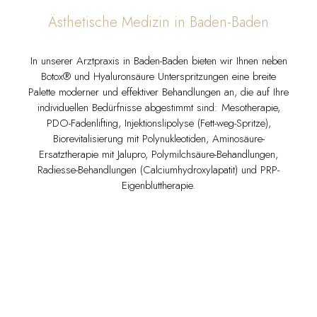
Ästhetische Medizin in Baden-Baden
In unserer Arztpraxis in Baden-Baden bieten wir Ihnen neben
Botox® und Hyaluronsäure Unterspritzungen eine breite
Palette moderner und effektiver Behandlungen an, die auf Ihre
individuellen Bedürfnisse abgestimmt sind: Mesotherapie,
PDO-Fadenlifting, Injektionslipolyse (Fett-weg-Spritze),
Biorevitalisierung mit Polynukleotiden, Aminosäure-
Ersatztherapie mit Jalupro, Polymilchsäure-Behandlungen,
Radiesse-Behandlungen (Calciumhydroxylapatit) und PRP-
Eigenbluttherapie.