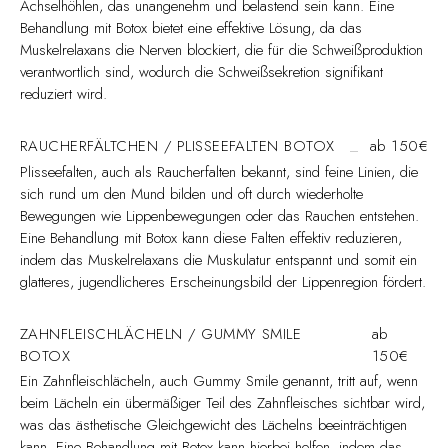
Achselhöhlen, das unangenehm und belastend sein kann. Eine
Behandlung mit Botox bietet eine effektive Lösung, da das
Muskelrelaxans die Nerven blockiert, die für die Schweißproduktion
verantwortlich sind, wodurch die Schweißsekretion signifikant
reduziert wird.
RAUCHERFÄLTCHEN / PLISSEEFALTEN BOTOX
ab 150€
Plisseefalten, auch als Raucherfalten bekannt, sind feine Linien, die
sich rund um den Mund bilden und oft durch wiederholte
Bewegungen wie Lippenbewegungen oder das Rauchen entstehen.
Eine Behandlung mit Botox kann diese Falten effektiv reduzieren,
indem das Muskelrelaxans die Muskulatur entspannt und somit ein
glatteres, jugendlicheres Erscheinungsbild der Lippenregion fördert.
ZAHNFLEISCHLÄCHELN / GUMMY SMILE
ab
BOTOX
150€
Ein Zahnfleischlächeln, auch Gummy Smile genannt, tritt auf, wenn
beim Lächeln ein übermäßiger Teil des Zahnfleisches sichtbar wird,
was das ästhetische Gleichgewicht des Lächelns beeinträchtigen
kann. Eine Behandlung mit Botox kann hierbei helfen, indem das