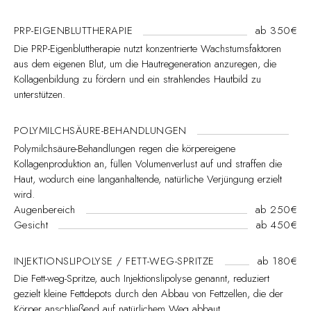
PRP-EIGENBLUTTHERAPIE
ab 350€
Die PRP-Eigenbluttherapie nutzt konzentrierte Wachstumsfaktoren
aus dem eigenen Blut, um die Hautregeneration anzuregen, die
Kollagenbildung zu fördern und ein strahlendes Hautbild zu
unterstützen.
POLYMILCHSÄURE-BEHANDLUNGEN
Polymilchsäure-Behandlungen regen die körpereigene
Kollagenproduktion an, füllen Volumenverlust auf und straffen die
Haut, wodurch eine langanhaltende, natürliche Verjüngung erzielt
wird.
Augenbereich
ab 250€
Gesicht
ab 450€
INJEKTIONSLIPOLYSE / FETT-WEG-SPRITZE
ab 180€
Die Fett-weg-Spritze, auch Injektionslipolyse genannt, reduziert
gezielt kleine Fettdepots durch den Abbau von Fettzellen, die der
Körper anschließend auf natürlichem Weg abbaut.