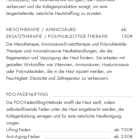
verbessert und die Kollagenproduktion anregt, um eine
langanhaltende, natürliche Hautstraffung zu erzielen.
MESOTHERAPIE / AMINOSÄURE-
ab
ERSATZTHERAPIE / POLYNUKLEOTIDE-THERAPIE
150€
Die Mesotherapie, Aminosäure-Ersatztherapie und Polynukleotide-
Therapie sind minimalinvasive Hautbehandlungen, die die
Regeneration und Verjüngung der Haut fördern. Sie arbeiten mit
gezielten Wirkstoffen wie Vitaminen, Aminosäuren, Hyaluronsäure
oder Polynukleotiden, die in die Haut injiziert werden, um
Feuchtigkeit, Elastizität und Zellreparatur zu verbessern.
PDO-FADENLIFTING
Die PDO-Fadenlifting-Methode strafft die Haut sanft, indem
selbstauflösende Fäden unter die Haut eingebracht werden, die
Kollagenbildung anregen und für eine natürliche Hautfestigung
sorgen.
Lifting-Fäden
ab 750€
Anti-Aging-Fäden
ab 350€