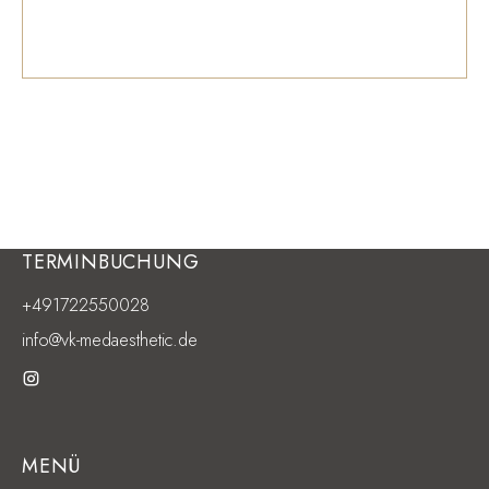
BOOK NOW
TERMINBUCHUNG
+491722550028
info@vk-medaesthetic.de
MENÜ