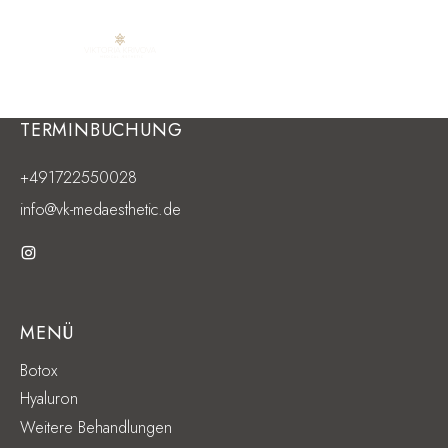
Skip
to
TERMINBUCHUNG
content
+491722550028
info@vk-medaesthetic.de
MENÜ
Botox
Hyaluron
Weitere Behandlungen