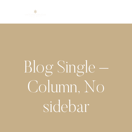
Skip
to
content
Blog Single –
Column, No
sidebar